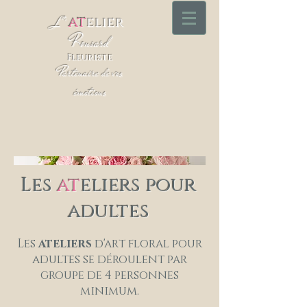
at
L '
elier
Ronsard
Fleuriste
Partenaire de vos
émotions
Les
at
eliers pour
adultes
Les
ateliers
d'art floral pour
adultes se déroulent par
groupe de 4 personnes
minimum.